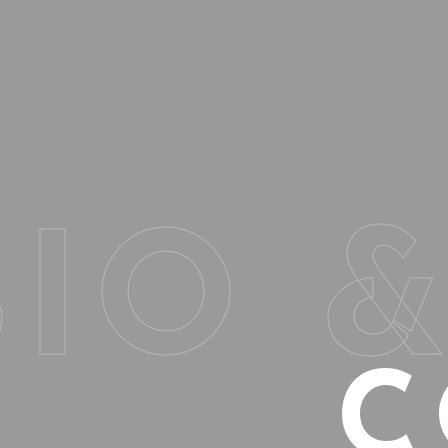
BIO 
C