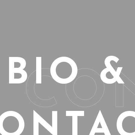
BIO &
& CO
ONTA