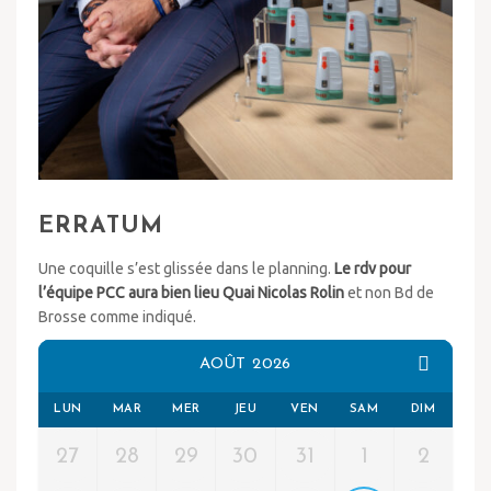
ERRATUM
Une coquille s’est glissée dans le planning.
Le rdv pour
l’équipe PCC aura bien lieu Quai Nicolas Rolin
et non Bd de
Brosse comme indiqué.
AOÛT 2026
LUN
MAR
MER
JEU
VEN
SAM
DIM
27
28
29
30
31
1
2