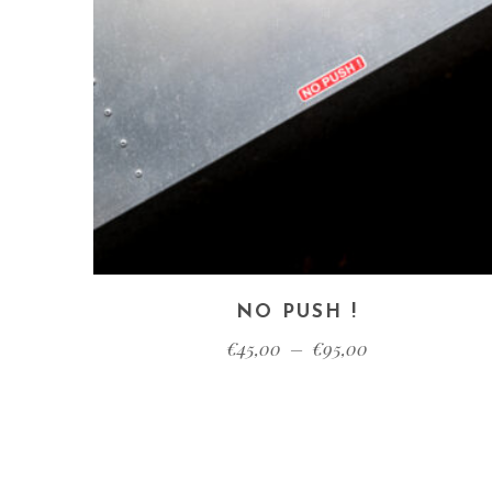
NO PUSH !
€
45,00
–
€
95,00